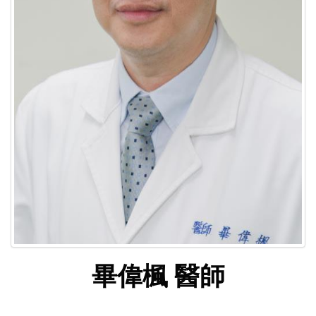
畢偉楓 醫師