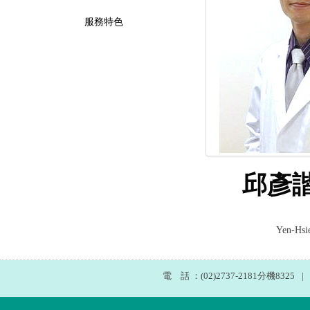
服務特色
邱彥諧
Yen-Hsi
電 話 ：(02)2737-2181分機8325
|